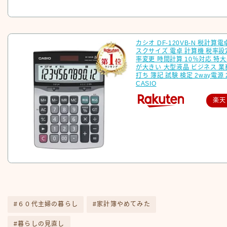
カシオ DF-120VB-N 税計算電
スクサイズ 電卓 計算機 税率設
率変更 時間計算 10％対応 特
が大きい 大型液晶 ビジネス 業
打ち 簿記 試験 検定 2way電源
CASIO
楽天
#６０代主婦の暮らし
#家計簿やめてみた
#暮らしの見直し