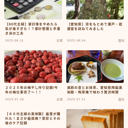
【60代主婦】家計簿をやめたら
【愛知県】涼をもとめて瀬戸・岩
気が楽すぎた！？家計管理と手書
屋堂を訪ねてみました
き派の工夫
2025.08.11
2025.08.04
日常
国内
２０２５年の梅干し作り記録/今
風鈴の音とお抹茶。愛知県陶磁美
年の梅仕事完了～！！
術館・陶翠庵で味わう贅沢時間
2025.07.28
2025.07.21
日常
国内
【６０代主婦の実体験】歯茎が腫
れた！まさか歯周病？受診とその
後のケア記録